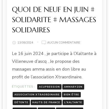
QUOI DE NEUF EN JUIN #
SOLIDARITE # MASSAGES
SOLIDAIRES
QUOI
13/06/2024
AUCUN COMMENTAIRE
DE
Le 16 juin 2024 , je participe à l’Xaltante à
NEUF
EN
Villeneuve d’ascq . Je propose des
JUIN
#
massages amma assis en don libre au
SOLIDARITE
profit de l’association Xtraordinaire.
#
MASSAGES
ÉTIQUETTES :
ACUPRESSION
AMMARYZEN
SOLIDAIRES
ASSOCIATION XTRAORDINAIRE
BIEN ÊTRE
DÉTENTE
HAUTS DE FRANCE
L'XALTANTE