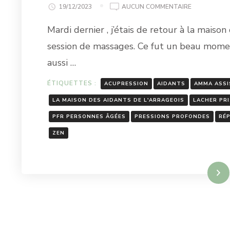
VOUS
19/12/2023
AUCUN COMMENTAIRE
AVEZ
Mardi dernier , j’étais de retour à la maiso
DIT
MASSAGE.?
session de massages. Ce fut un beau momen
aussi …
ÉTIQUETTES :
ACUPRESSION
AIDANTS
AMMA ASSI
LA MAISON DES AIDANTS DE L'ARRAGEOIS
LACHER PRI
PFR PERSONNES ÂGÉES
PRESSIONS PROFONDES
RÉP
ZEN
Lire la suite