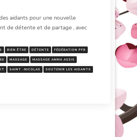
n des aidants pour une nouvelle
t de détente et de partage , avec
S
BIEN ÊTRE
DÉTENTE
FÉDÉRATION PFR
SE
MASSAGE
MASSAGE AMMA ASSIS
IT
SAINT -NICOLAS
SOUTENIR LES AIDANTS